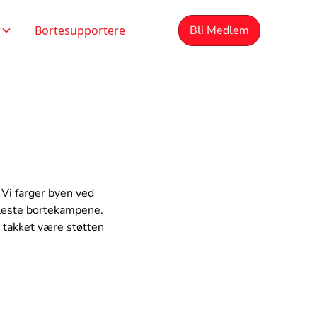
r
Bortesupportere
Bli Medlem
 Vi farger byen ved
fleste bortekampene.
g takket være støtten