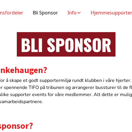
sfordeler
Bli Sponsor
Info
Hjemmesupporte
BLI SPONSOR
ankehaugen?
r å skape et godt supportermiljø rundt klubben i våre hjerter.
spennende TIFO på tribunen og arrangerer bussturer til de 
i ulike supporter events for våre medlemmer. Alt dette er muli
 samarbeidspartnere.
 sponsor?