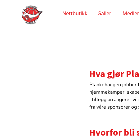
Nettbutikk
Galleri
Medlem
Hva gjør Pl
Plankehaugen jobber fo
hjemmekamper, skaper 
I tillegg arrangerer v
fra våre sponsorer og
Hvorfor bli